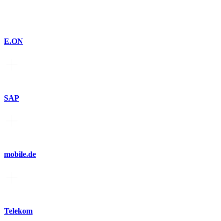
E.ON
SAP
mobile.de
Telekom