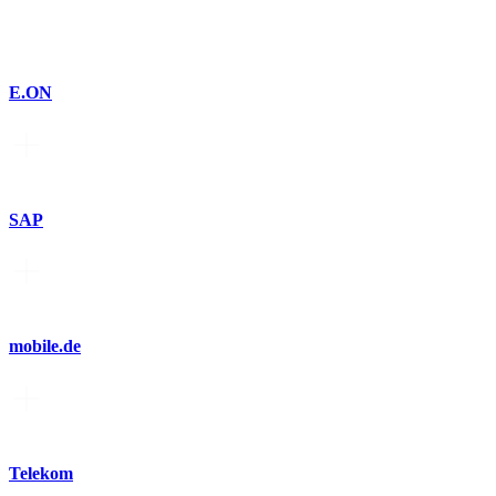
E.ON
SAP
mobile.de
Telekom