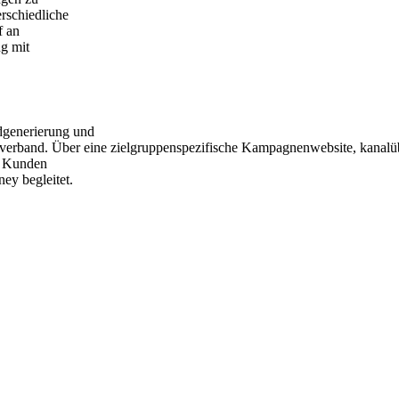
rschiedliche
f an
ng mit
generierung und
les verband. Über eine zielgruppenspezifische Kampagnenwebsite, kanal
e Kunden
ey begleitet.