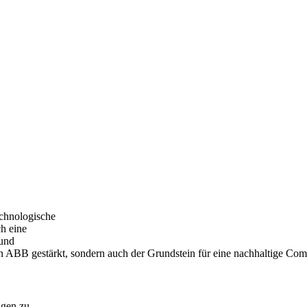
echnologische
h eine
 und
n ABB gestärkt, sondern auch der Grundstein für eine nachhaltige Comm
ngen zu