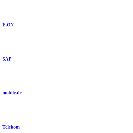
E.ON
SAP
mobile.de
Telekom