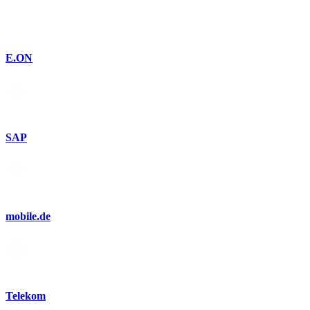
E.ON
SAP
mobile.de
Telekom