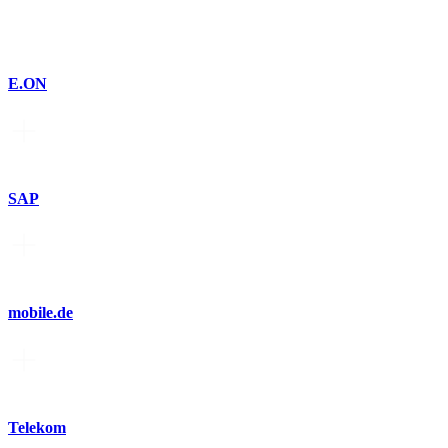
E.ON
SAP
mobile.de
Telekom