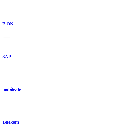
E.ON
SAP
mobile.de
Telekom