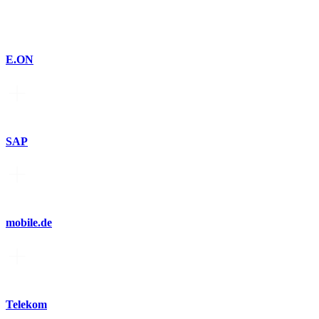
E.ON
SAP
mobile.de
Telekom