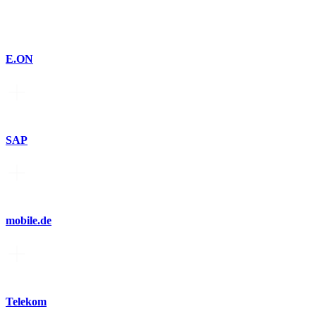
E.ON
SAP
mobile.de
Telekom