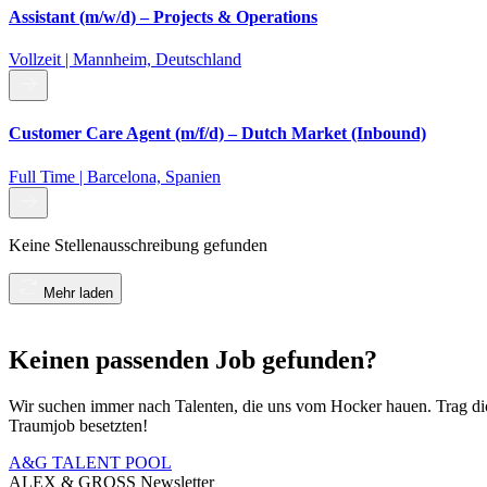
Assistant (m/w/d) – Projects & Operations
Vollzeit | Mannheim, Deutschland
Customer Care Agent (m/f/d) – Dutch Market (Inbound)
Full Time | Barcelona, Spanien
Keine Stellenausschreibung gefunden
Mehr laden
Keinen passenden Job gefunden?
Wir suchen immer nach Talenten, die uns vom Hocker hauen. Trag di
Traumjob besetzten!
A&G TALENT POOL
ALEX & GROSS Newsletter