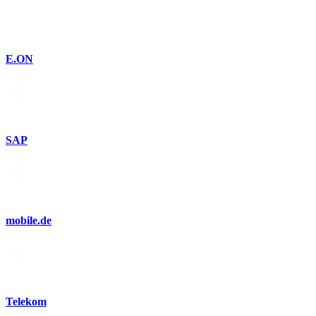
E.ON
SAP
mobile.de
Telekom